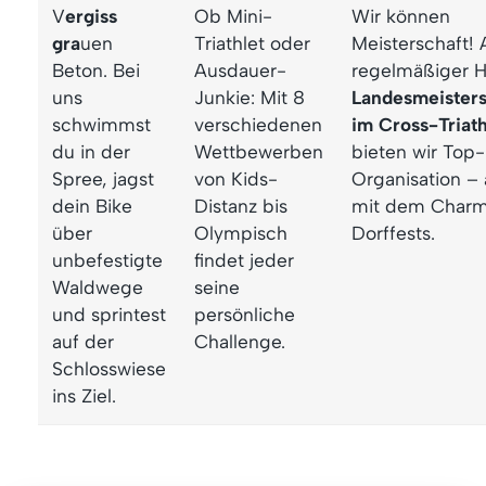
V
ergiss
Ob Mini-
Wir können
gra
uen
Triathlet oder
Meisterschaft! 
Beton. Bei
Ausdauer-
regelmäßiger H
uns
Junkie: Mit 8
Landesmeisters
schwimmst
verschiedenen
im Cross-Triat
du in der
Wettbewerben
bieten wir Top-
Spree, jagst
von Kids-
Organisation –
dein Bike
Distanz bis
mit dem Charm
über
Olympisch
Dorffests.
unbefestigte
findet jeder
Waldwege
seine
und sprintest
persönliche
auf der
Challenge.
Schlosswiese
ins Ziel.